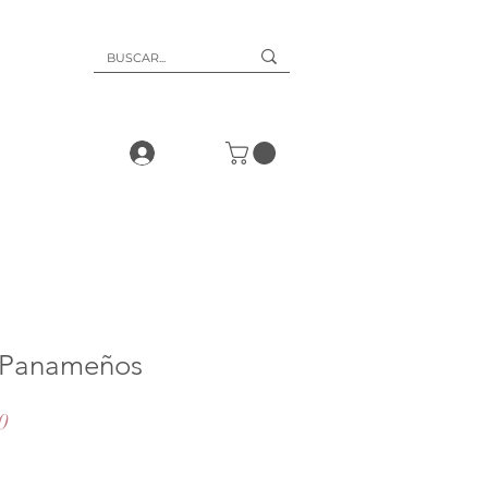
 Panameños
Precio
0
de
oferta