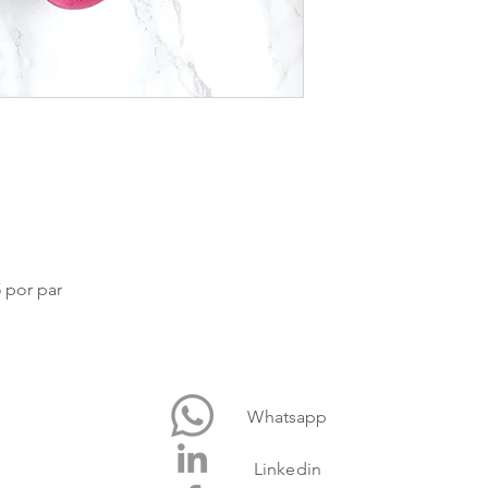
nosotros al 55.35.52.
 por par
Whatsapp
Linkedin