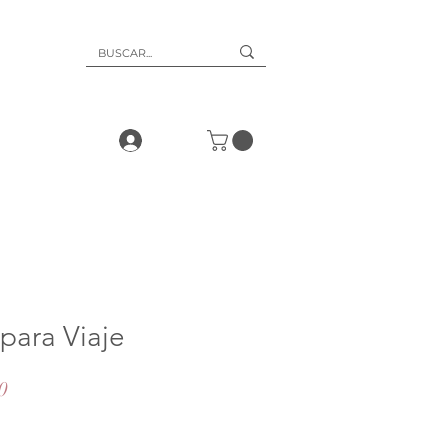
 para Viaje
Precio
0
de
oferta