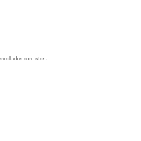
nosotros al 55.35.52.
nrollados con listón.