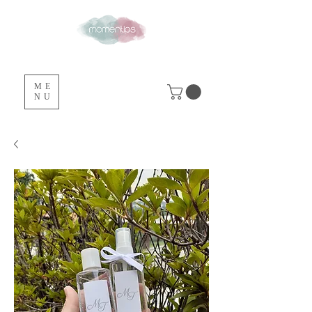
ME
NU